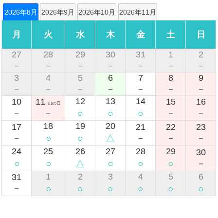
2026年8月
2026年9月
2026年10月
2026年11月
月
火
水
木
金
土
日
27
28
29
30
31
1
2
－
－
－
－
－
－
－
3
4
5
6
7
8
9
－
－
－
－
－
－
－
12
13
14
10
11
15
16
山の日
○
○
○
－
－
－
－
18
19
20
17
21
22
23
○
○
△
－
－
－
－
24
25
26
27
28
29
30
○
○
△
○
○
○
－
1
2
3
4
5
6
31
○
○
○
○
○
○
－