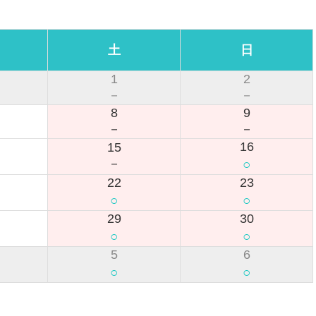
土
日
1
2
－
－
8
9
－
－
16
15
○
－
22
23
○
○
29
30
○
○
5
6
○
○