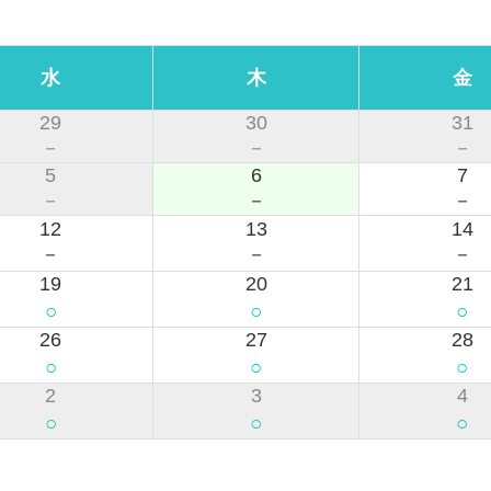
水
木
金
29
30
31
－
－
－
5
6
7
－
－
－
12
13
14
－
－
－
19
20
21
○
○
○
26
27
28
○
○
○
2
3
4
○
○
○