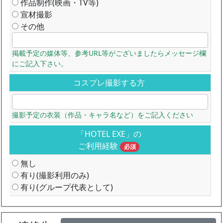
作品制作(映画・TV等)
宣材撮影
その他
掲載予定の媒体等、参考URL等がございましたらメッセージ欄
にご記入下さい。
コスプレ撮影する方
撮影予定の衣装（作品・キャラ名など）をご記入ください
「HOTEL EXE」の
ご利用経験
必須
無し
有り(撮影利用のみ)
有り(グループ代表として)