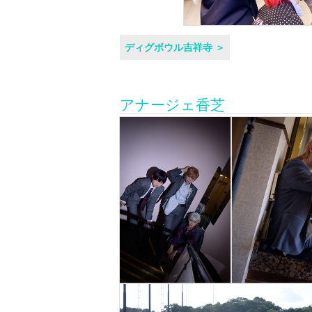
ディグボウル吉祥寺 ＞
アナージェ香芝