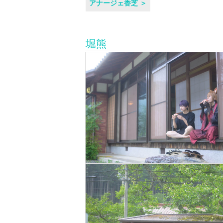
アナージェ香芝 ＞
堀熊