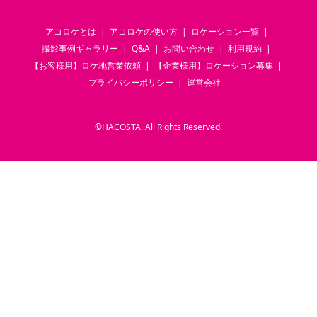
アコロケとは
アコロケの使い方
ロケーション一覧
撮影事例ギャラリー
Q&A
お問い合わせ
利用規約
【お客様用】ロケ地営業依頼
【企業様用】ロケーション募集
プライバシーポリシー
運営会社
©
HACOSTA. All Rights Reserved.