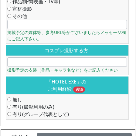
作品制作(映画・TV等)
宣材撮影
その他
掲載予定の媒体等、参考URL等がございましたらメッセージ欄
にご記入下さい。
コスプレ撮影する方
撮影予定の衣装（作品・キャラ名など）をご記入ください
「HOTEL EXE」の
ご利用経験
必須
無し
有り(撮影利用のみ)
有り(グループ代表として)