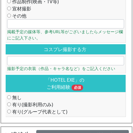
作品制作(映画・TV等)
宣材撮影
その他
掲載予定の媒体等、参考URL等がございましたらメッセージ欄
にご記入下さい。
コスプレ撮影する方
撮影予定の衣装（作品・キャラ名など）をご記入ください
「HOTEL EXE」の
ご利用経験
必須
無し
有り(撮影利用のみ)
有り(グループ代表として)