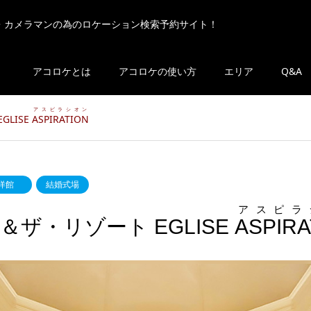
・カメラマンの為のロケーション検索予約サイト！
アコロケとは
アコロケの使い方
エリア
Q&A
アスピラシオン
LISE
ASPIRATION
洋館
結婚式場
アスピラ
ザ・リゾート EGLISE
ASPIRA