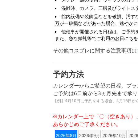
混雑時、カメラ、三脚及びライトス
館内設備や装飾品などを破損、汚す
万が一破損などがあった場合、速やかに
他催事が開催される日程は、ご予約
また、急な婚礼等でご利用のお日にちを
一般的に過度な露出と思われる衣装
その他コスプレに関する注意事項は
【持ち込み禁止物】
刃物類・銃器類
予約方法
火薬類等の火気類（花火、キャンド
カレンダーからご希望の日程、プラ
大音響を発する物（太鼓等の打楽器
ご予約は6日前から3ヵ月先まで承
悪臭・異臭を発生する物
【例】4月10日に予約をする場合、4月16日か
補助犬以外の動物
【禁止行為】
※カレンダー上で「〇（空きあり）
あらかじめご了承ください。
不安定な建造物、その他足をかけて
危険と見なされる行為