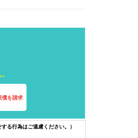
、
ん。
賠償を請求
せする行為はご遠慮ください。）