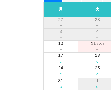
法令で禁じられている行為
公序良俗に反する行為
弊社スタッフが口頭にてお止め頂く
利用目的以外の本会場の利用
本会場を損傷および汚損すること
備品等を移動、損傷および汚損する
上記の他、お客様による本会場の快