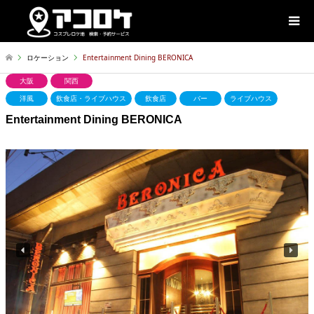
ロケーション
Entertainment Dining BERONICA
大阪
関西
洋風
飲食店・ライブハウス
飲食店
バー
ライブハウス
Entertainment Dining BERONICA