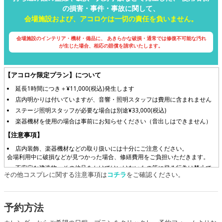
の損害・事件・事故に関して、
会場施設および、アコロケは一切の責任を負いません。
会場施設のインテリア・機材・備品に、
あきらかな破損・通常では修復不可能な汚れ
が生じた場合、相応の賠償を請求いたします。
【アコロケ限定プラン】について
延長1時間につき＋¥11,000(税込)発生します
店内明かりは付いていますが、音響・照明スタッフは費用に含まれません
ステージ照明スタッフが必要な場合は別途¥33,000(税込)
楽器機材を使用の場合は事前にお知らせください（音出しはできません）
【注意事項】
店内装飾、楽器機材などの取り扱いには十分にご注意ください。
会場利用中に破損などが見つかった場合、修繕費用をご負担いただきます。
不安定な建造物、その他足をかけてはいけないもの等に登る行為は禁止で
その他コスプレに関する注意事項は
コチラ
をご確認ください。
す。
スプレー類の使用、ウィッグのカットなどの会場を汚す恐れのある行為は
禁止です。
予約方法