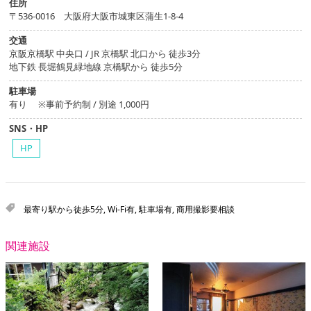
住所
〒536-0016 大阪府大阪市城東区蒲生1-8-4
交通
京阪京橋駅 中央口 / JR 京橋駅 北口から 徒歩3分
地下鉄 長堀鶴見緑地線 京橋駅から 徒歩5分
駐車場
有り ※事前予約制 / 別途 1,000円
SNS・HP
HP
最寄り駅から徒歩5分
,
Wi-Fi有
,
駐車場有
,
商用撮影要相談
関連施設