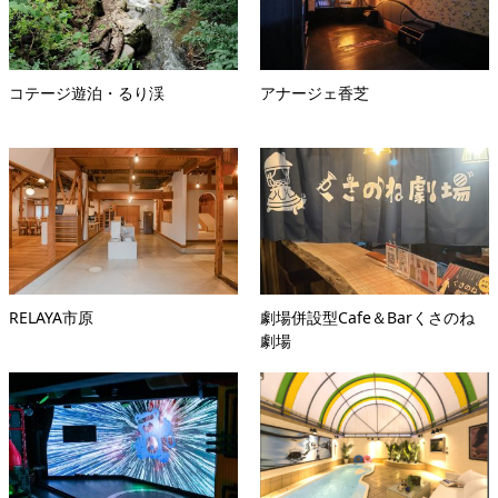
コテージ遊泊・るり渓
アナージェ香芝
RELAYA市原
劇場併設型Cafe＆Barくさのね
劇場