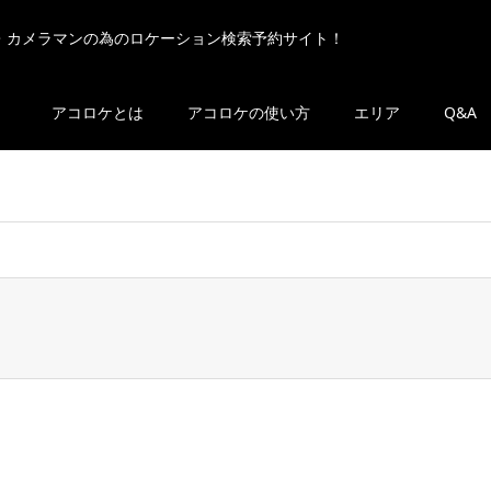
・カメラマンの為のロケーション検索予約サイト！
アコロケとは
アコロケの使い方
エリア
Q&A