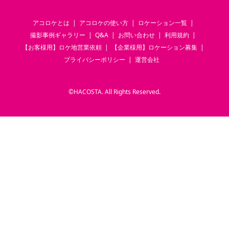
アコロケとは
アコロケの使い方
ロケーション一覧
撮影事例ギャラリー
Q&A
お問い合わせ
利用規約
【お客様用】ロケ地営業依頼
【企業様用】ロケーション募集
プライバシーポリシー
運営会社
©
HACOSTA. All Rights Reserved.