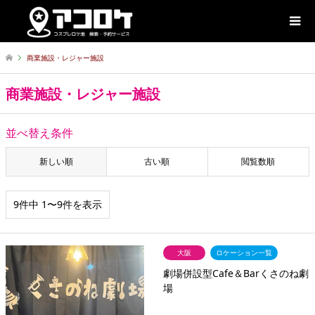
商業施設・レジャー施設
商業施設・レジャー施設
並べ替え条件
新しい順
古い順
閲覧数順
9件中 1〜9件を表示
大阪
ロケーション一覧
劇場併設型Cafe＆Barくさのね劇
場