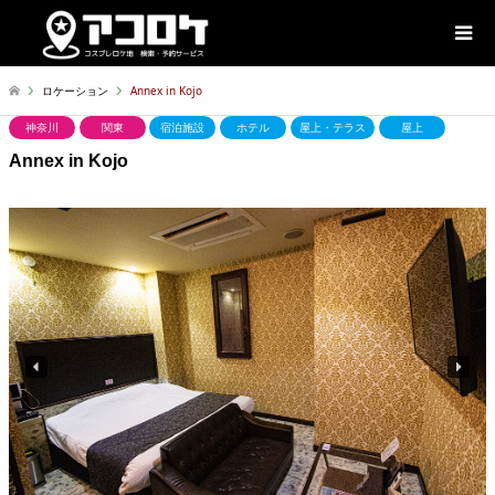
ロケーション
Annex in Kojo
神奈川
関東
宿泊施設
ホテル
屋上・テラス
屋上
Annex in Kojo