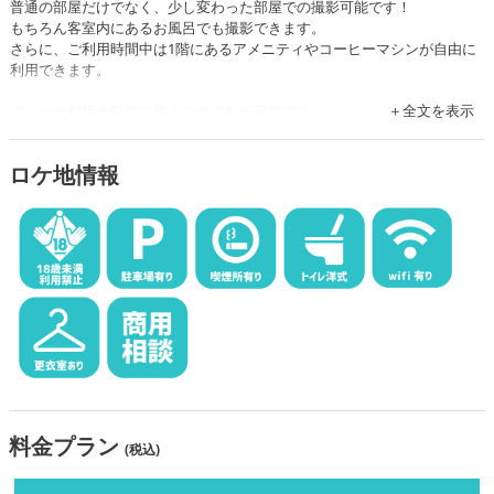
普通の部屋だけでなく、少し変わった部屋での撮影可能です！
もちろん客室内にあるお風呂でも撮影できます。
さらに、ご利用時間中は1階にあるアメニティやコーヒーマシンが自由に
利用できます。
全文を表示
アコロケ利用者限定で屋上での撮影が可能です！
青空の下での撮影をお楽しみいただけます。
【客室は下記よりご確認ください。】
ロケ地情報
https://www.kojo.co.jp/annex/
料金プラン
(税込)