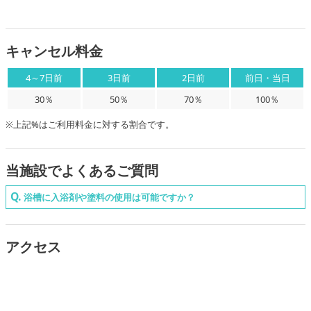
キャンセル料金
4～7日前
3日前
2日前
前日・当日
30％
50％
70％
100％
※上記%はご利用料金に対する割合です。
当施設でよくあるご質問
浴槽に入浴剤や塗料の使用は可能ですか？
通常の入浴剤使用は可能ですが、とろみ系入浴剤については配管の詰
まりの原因となりますのでご遠慮ください。
アクセス
塗料のご使用は、色移りの原因となりますためご遠慮いただいておりま
す。