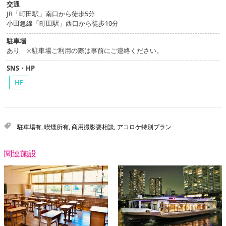
交通
JR「町田駅」南口から徒歩5分
小田急線「町田駅」西口から徒歩10分
駐車場
あり ※駐車場ご利用の際は事前にご連絡ください。
SNS・HP
HP
駐車場有
,
喫煙所有
,
商用撮影要相談
,
アコロケ特別プラン
関連施設