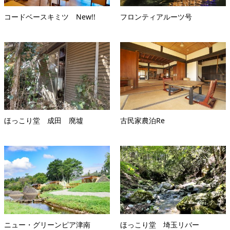
コードベースキミツ New!!
フロンティアルーツ号
ほっこり堂 成田 廃墟
古民家農泊Re
ニュー・グリーンピア津南
ほっこり堂 埼玉リバー