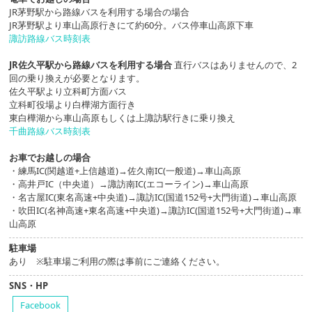
JR茅野駅から路線バスを利用する場合の場合
JR茅野駅より車山高原行きにて約60分。バス停車山高原下車
諏訪路線バス時刻表
JR佐久平駅から路線バスを利用する場合
直行バスはありませんので、2
回の乗り換えが必要となります。
佐久平駅より立科町方面バス
立科町役場より白樺湖方面行き
東白樺湖から車山高原もしくは上諏訪駅行きに乗り換え
千曲路線バス時刻表
お車でお越しの場合
・練馬IC(関越道+上信越道)→佐久南IC(一般道)→車山高原
・高井戸IC（中央道）→諏訪南IC(エコーライン)→車山高原
・名古屋IC(東名高速+中央道)→諏訪IC(国道152号+大門街道)→車山高原
・吹田IC(名神高速+東名高速+中央道)→諏訪IC(国道152号+大門街道)→車
山高原
駐車場
あり ※駐車場ご利用の際は事前にご連絡ください。
SNS・HP
Facebook