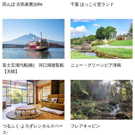
田んぼ 古民家農泊Re
千葉 ほっこり堂ランド
富士五湖汽船(株) 河口湖遊覧船
ニュー・グリーンピア津南
【天晴】
つるふく-よろずレンタルスペー
フレアキャビン
ス-