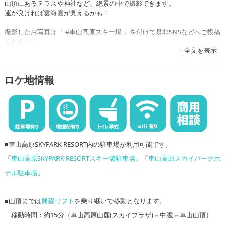
山頂にあるテラスや神社など、絶景の中で撮影できます。
運が良ければ雲海雲が見えるかも！
撮影したお写真は「 #車山高原スキー場 」を付けて是非SNSなどへご投稿
ください！
全文を表示
受付・更衣室は「
車山スカイプラザ
」になります。
到着しましたら、施設内のインフォメーションへお越しください。
ロケ地情報
■車山高原SKYPARK RESORT内の駐車場が利用可能です。
「
車山高原SKYPARK RESORTスキー場駐車場
」「
車山高原スカイパークホ
テル駐車場
」
■山頂までは
展望リフト
を乗り継いで移動となります。
移動時間：約15分（車山高原山麓(スカイプラザ)⇔中腹⇔車山山頂）