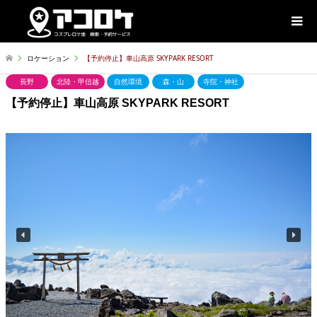
ロケーション
【予約停止】車山高原 SKYPARK RESORT
長野
北陸・甲信越
自然環境
森・山
寺院・神社
【予約停止】車山高原 SKYPARK RESORT