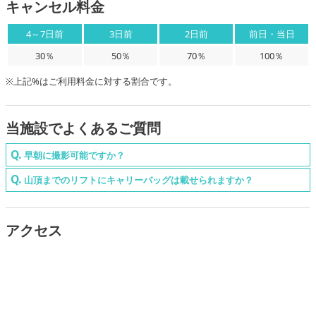
キャンセル料金
4～7日前
3日前
2日前
前日・当日
30％
50％
70％
100％
※上記%はご利用料金に対する割合です。
当施設でよくあるご質問
早朝に撮影可能ですか？
基本プランの時間内での撮影をお願いいたします。
山頂までのリフトにキャリーバッグは載せられますか？
リフトに荷物置き用の棚はございませんので、リュック等の手持ちで
収まる範囲の積載をお願いいたします。
アクセス