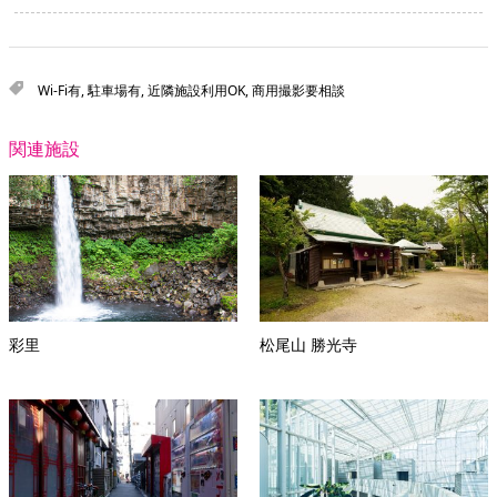
Wi-Fi有
,
駐車場有
,
近隣施設利用OK
,
商用撮影要相談
関連施設
彩里
松尾山 勝光寺