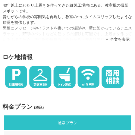
40年以上にわたり上履きを作ってきた縫製工場内にある、教室風の撮影
スポットです。
昔ながらの学校の雰囲気を再現し、教室の中にタイムスリップしたような
錯覚を提供します。
黒板にメッセージやイラストを書いての撮影や、壁に架かっているテニス
ラケット、野球のバットなどを使っての撮影も可能です。上履きを作って
全文を表示
いる工場のため、学生服や体操服に合わせる上履きは無料で貸し出しでき
ます。
ロケ地の向かいにある畑や、車の通行量が少ない道路での撮影もできるた
ロケ地情報
め、様々なバリエーションの撮影が可能です。
料金プラン
(税込)
通常プラン