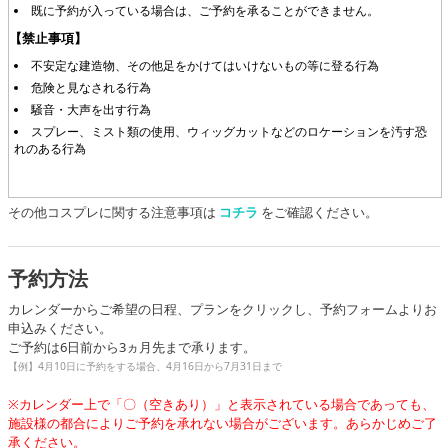
既に予約が入っている場合は、ご予約を承ることができません。
【禁止事項】
不安定な建造物、その他足をかけてはいけないもの等に登る行為
危険と見なされる行為
騒音・大声を出す行為
スプレー、ミスト類の使用、ウィッグカットなどのロケーションを汚す恐
れのある行為
その他コスプレに関する注意事項は
コチラ
をご確認ください。
予約方法
カレンダーからご希望の日程、プランをクリックし、予約フォームよりお
申込みください。
ご予約は6日前から3ヵ月先まで承ります。
【例】4月10日に予約をする場合、4月16日から7月31日まで
※カレンダー上で「〇（空きあり）」と表示されている場合であっても、
施設様の都合によりご予約を承れない場合がございます。あらかじめご了
承ください。