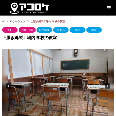
ロケーション
上履き縫製工場内 学校の教室
香川
中国・四国
自然環境
街並み
学校
教室
上履き縫製工場内 学校の教室