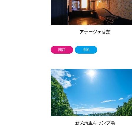
アナージェ香芝
関西
洋風
新栄清里キャンプ場