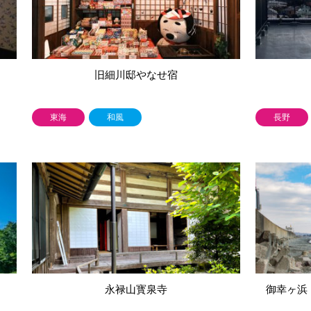
旧細川邸やなせ宿
東海
和風
長野
永禄山寳泉寺
御幸ヶ浜 （