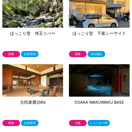
ほっこり堂 埼玉リバー
ほっこり堂 千葉シーサイド
関東
自然環境
関東
宿泊施設
古民家農泊Re
OSAKA WAKUWAKU BASE
関東
自然環境
大阪
シャッター街