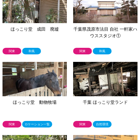
ほっこり堂 成田 廃墟
千葉県茂原市法目 自社 一軒家ハ
ウススタジオ①
関東
和風
関東
和風
ほっこり堂 動物牧場
千葉 ほっこり堂ランド
関東
ロケーション一覧
関東
自然環境