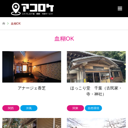
血糊OK
血糊OK
アナージェ香芝
ほっこり堂 千葉（古民家・
寺・神社）
関西
洋風
関東
自然環境