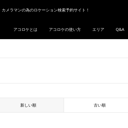
・カメラマンの為のロケーション検索予約サイト！
アコロケとは
アコロケの使い方
エリア
Q&A
新しい順
古い順