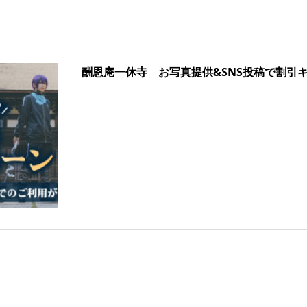
酬恩庵一休寺 お写真提供&SNS投稿で割引