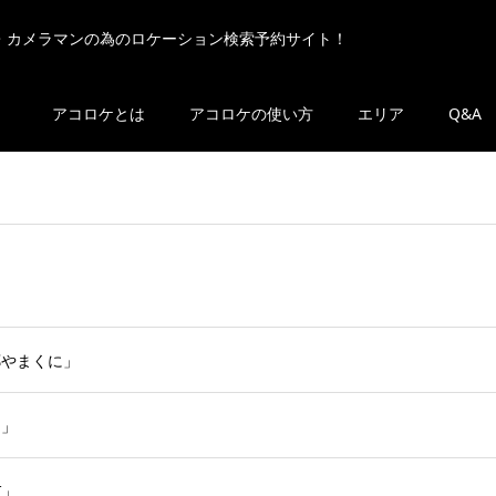
・カメラマンの為のロケーション検索予約サイト！
アコロケとは
アコロケの使い方
エリア
Q&A
郷やまくに」
に」
I」