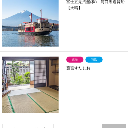
富士五湖汽船(株) 河口湖遊覧船
【天晴】
東海
和風
斎宮すたじお