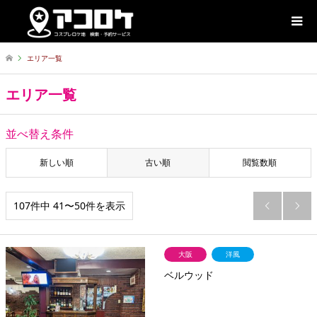
エリア一覧
エリア一覧
並べ替え条件
新しい順
古い順
閲覧数順
107件中 41〜50件を表示


大阪
洋風
ベルウッド