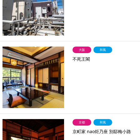
大阪
和風
不死王閣
京都
和風
京町家 nao炬乃座 別邸梅小路