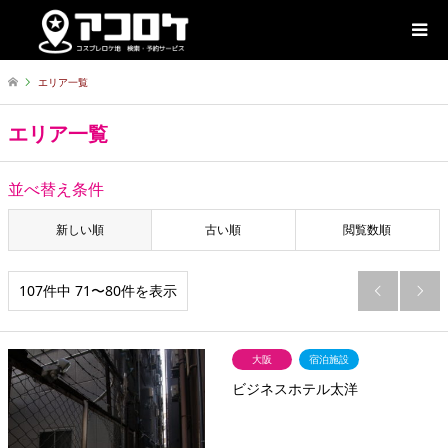
エリア一覧
エリア一覧
並べ替え条件
新しい順
古い順
閲覧数順
107件中 71〜80件を表示


大阪
宿泊施設
ビジネスホテル太洋