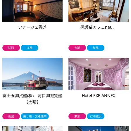
アナージェ香芝
保護猫カフェneu。
関西
洋風
大阪
和風
富士五湖汽船(株) 河口湖遊覧船
Hotel EXE ANNEX
【天晴】
山梨
乗り物・交通機関
東京
宿泊施設