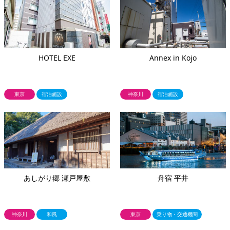
HOTEL EXE
Annex in Kojo
東京
宿泊施設
神奈川
宿泊施設
あしがり郷 瀬戸屋敷
舟宿 平井
神奈川
和風
東京
乗り物・交通機関