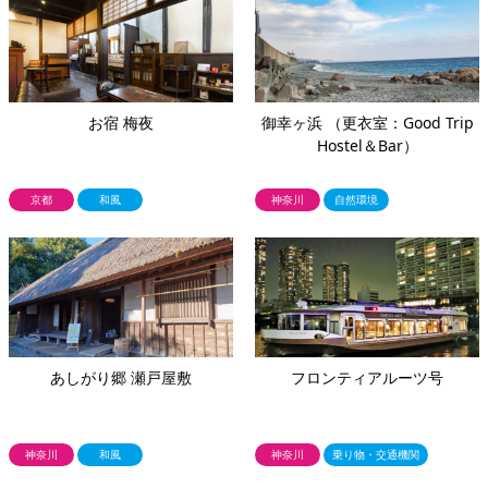
お宿 梅夜
御幸ヶ浜 （更衣室：Good Trip
Hostel＆Bar）
京都
和風
神奈川
自然環境
あしがり郷 瀬戸屋敷
フロンティアルーツ号
神奈川
和風
神奈川
乗り物・交通機関