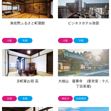
泉佐野ふるさと町屋館
ビジネスホテル加賀
大阪
和風
大阪
洋風
京町家お宿 花
大雄山 最乗寺 (更衣室：十八
丁目茶屋)
京都
和風
神奈川
自然環境