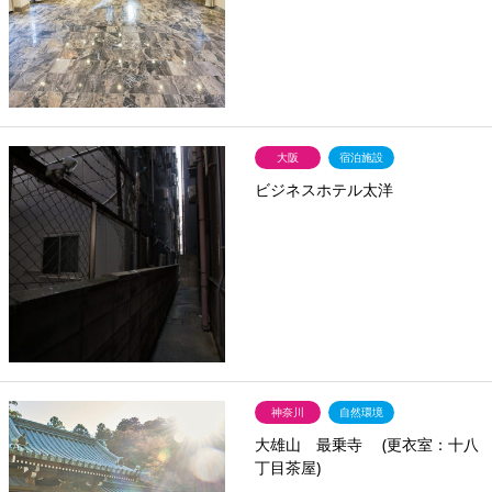
大阪
宿泊施設
ビジネスホテル太洋
神奈川
自然環境
大雄山 最乗寺 (更衣室：十八
丁目茶屋)