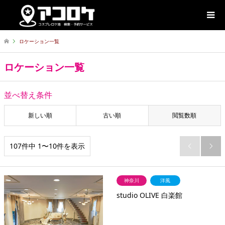
ロケーション一覧
ロケーション一覧
並べ替え条件
新しい順
古い順
閲覧数順
107件中 1〜10件を表示


神奈川
洋風
studio OLIVE 白楽館